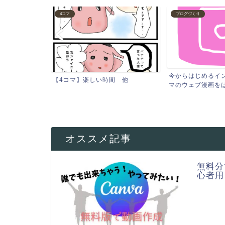
4コマ
ブログづくり
き趣味ランキン
今からはじめるイン
【4コマ】楽しい時間 他
マのウェブ漫画をはじ
オススメ記事
無料分
心者用