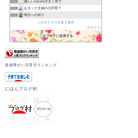
優しいcocoro大きく育て
19位
おタック主婦の凸凹育て
20位
明日への祈り
21位
今日と明日はカレーです
このカテゴリを全て表示
22位
参加する
不登校と多動の向こう側
23位
〜楽しい療育的子育て〜
このブログに投票する
24位
うちの子、個性の塊です〜マイペース娘の療育日記〜
25位
発達障がい児育児ランキング
にほんブログ村