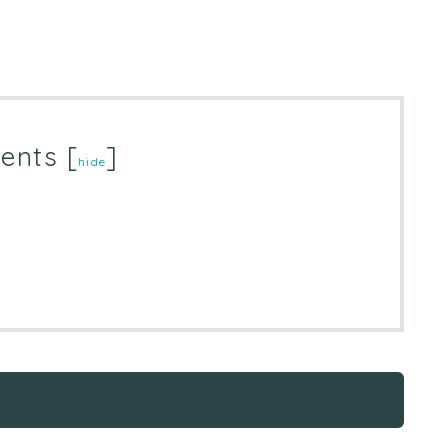
ents
[
]
hide