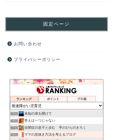
固定ページ
お問い合わせ
プライバシーポリシー
20歳Going平成娘VS 昭和母
11位
personal preference
12位
ランキング
ポイント
ブロ画
暮らしいろいろドットコム
13位
軽度知的障害＆ADHDな息子と不思議ちゃんの母
14位
未知の扉を開けて
15位
答えは一つじゃない
16位
自閉症の息子と歩む 手のひらのきろく
17位
ママの息抜き方法を考えるブログ
18位