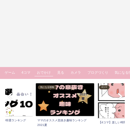
ゲーム
4コマ
おでかけ
見る
カメラ
ブログづくり
気になる
気になる情報
4コマ
マ10特選ランキング
ママのオススメ息抜き趣味ランキング
【4コマ】楽しい時間 
.
2021夏