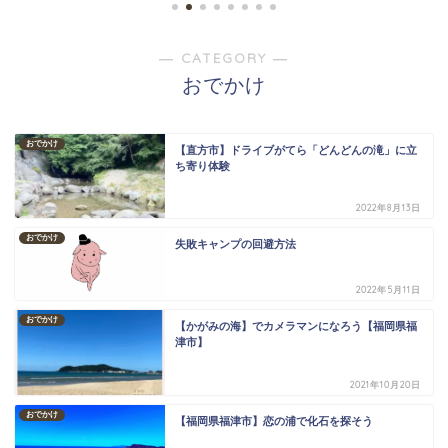
― CATEGORY ―
おでかけ
おでかけ
【直方市】ドライブがてら「どんどんの滝」に立
ち寄り体験
2022年8月13日
おでかけ
失敗キャンプの回避方法
2022年5月11日
おでかけ
【かがみの海】でカメラマンになろう【福岡県福
津市】
2021年10月20日
おでかけ
【福岡県福津市】恋の浦で化石を探そう