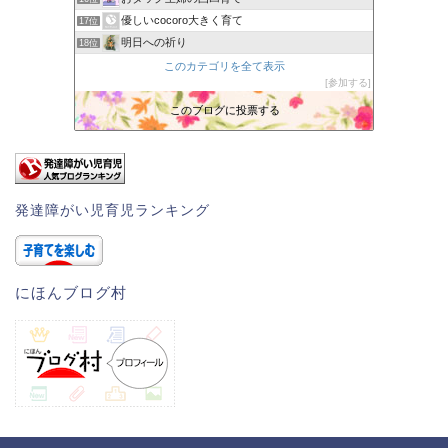
優しいcocoro大きく育て
17位
明日への祈り
18位
今日と明日はカレーです
このカテゴリを全て表示
19位
参加する
不登校と多動の向こう側
20位
〜楽しい療育的子育て〜
このブログに投票する
21位
うちの子、個性の塊です〜マイペース娘の療育日記〜
22位
発達障がい児育児ランキング
にほんブログ村