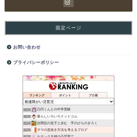
固定ページ
お問い合わせ
プライバシーポリシー
サバイバル育児
8位
高IQ発達凸凹2E男子の中高一貫サバイバル〜大学受験できるの
9位
ランキング
ポイント
ブロ画
未知の扉を開けて
10位
軽度知的障害＆ADHDな息子と不思議ちゃんの母
11位
凸凹くんとの中学受験
12位
暮らしいろいろドットコム
13位
自閉症の息子と歩む 手のひらのきろく
14位
ママの息抜き方法を考えるブログ
15位
おタック主婦の凸凹育て
16位