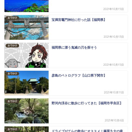
2021年10月15日
おでかけ
宝満宮竈門神社に行った話【福岡県】
2021年10月13日
おでかけ
福岡県に漂う鬼滅の刃を探そう
2021年10月15日
おでかけ
彦島のペトログラフ【山口県下関市】
2021年10月11日
おでかけ
野河内渓谷に散歩に行ってきた【福岡市早良区】
2021年10月6日
おでかけ
ドライブがてらの散歩にオススメ！篠栗九大の森