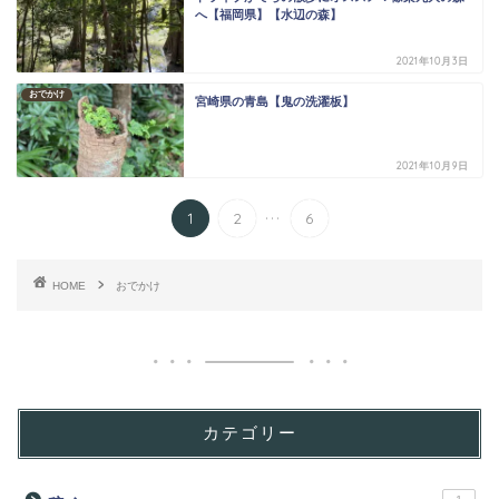
へ【福岡県】【水辺の森】
2021年10月3日
おでかけ
宮崎県の青島【鬼の洗濯板】
2021年10月9日
...
1
2
6
HOME
おでかけ
カテゴリー