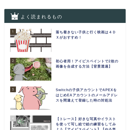
よく読まれるもの
1
落ち着きない子供と行く映画は４Ｄ
Ｘがおすすめ！
2
初心者用！アイビスペイントで2枚の
画像を合成する方法【背景透過】
3
Switchの子供アカウントでAPEXを
はじめEAアカウントのメールアドレ
スを間違えて登録した時の対処法
4
【トレース】好きな写真やイラスト
を使って写し絵で絵の練習をしてみ
よう【アイビスペイント】【やる気