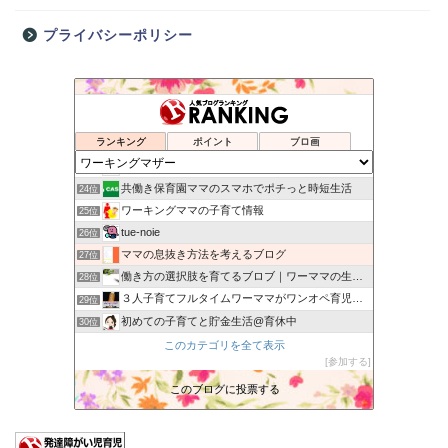
プライバシーポリシー
ぐうたらワーキングマザーの日記
20位
働くママ（ワーキングマザー）のためのサバイバル作戦 -
21位
ランキング
ポイント
ブロ画
ワーママ ゆるベジ ナチュラルライフ
22位
ダサいワーママは疲れた顔をしている半熟ババァ
23位
共働き保育園ママのスマホでポチっと時短生活
24位
ワーキングママの子育て情報
25位
tue-noie
26位
ママの息抜き方法を考えるブログ
27位
働き方の選択肢を育てるブロブ｜ワーママの生きかた改革
28位
３人子育てフルタイムワーママがワンオペ育児を攻略！＠準備中
29位
初めての子育てと貯金生活@育休中
30位
ちゅんPのママ化プロジェクト
このカテゴリを全て表示
31位
参加する
sit mens sana in SANA
32位
産まなきゃわからん！
このブログに投票する
33位
kotaromama
34位