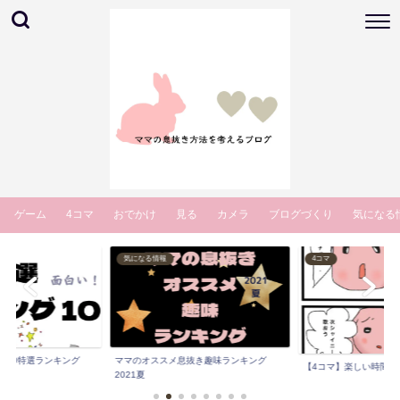
ゲーム
4コマ
おでかけ
見る
カメラ
ブログづくり
気になる
気になる情報
4コマ
マ10特選ランキング
ママのオススメ息抜き趣味ランキング
【4コマ】楽しい時間 
.
2021夏