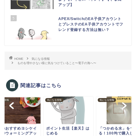
アップ】
5
APEX/SwitchのEA子供アカウント
とプレステのEA子供アカウントでフ
レンド登録する方法は無い？
HOME
気になる情報
ものを増やさない様に気をつけていること〜電子の海へ〜
関連記事はこちら
なる情報
気になる情報
気になる情報
マのおすすめヨシケイ
ポイント生活【楽天】は
「つかめる水」をつ
活②ウォーミングアッ
じめる
る！100均で購入し