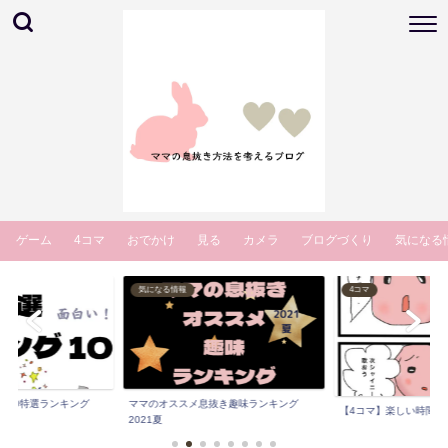
ゲーム
4コマ
おでかけ
見る
カメラ
ブログづくり
気になる
気になる情報
4コマ
マ10特選ランキング
ママのオススメ息抜き趣味ランキング
【4コマ】楽しい時間 
.
2021夏