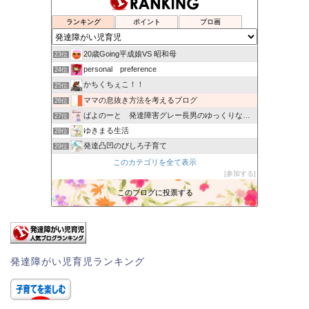
発達凸凹くんの取り扱い説明書
20位
ランキング
ポイント
ブロ画
成人吃音者(きつおん・どもり)のブログ
21位
シングルワーママtacoのblog
22位
20歳Going平成娘VS 昭和母
23位
personal preference
24位
かちくちぇこ！！
25位
ママの息抜き方法を考えるブログ
26位
ばよのーと 発達障害グレー長男のゆっくりな日々。
27位
ゆきまる生活
28位
発達凸凹のびしろ子育て
29位
あしたは天晴
このカテゴリを全て表示
30位
参加する
にゃぁのブログ 発達障害な男子三兄弟
31位
軽度知的障害＆ADHDな息子と不思議ちゃんの母
このブログに投票する
32位
ぐっさんず
33位
発達障がい児育児ランキング