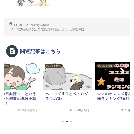
HOME
気になる情報
電力会社を変えて電気代を削減しよう【節約節電】
関連記事はこちら
なる情報
気になる情報
気になる情報
めの日向ぼっこという
ペトログリフとペトログ
ママのオススメ息抜
しから飼育の危険を調
ラフの違い
味ランキング2021夏
てみた
2020年5月9日
2021年10月9日
2021年9