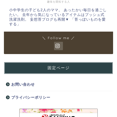
趣味を開拓する人
小中学生の子ども2人のママ。 あったかい毎日を過ごし
たい。 去年から気になっているアイテムはプッシュ式
洗濯洗剤。 妄想苔ブログも再開▼ 「苔っぽいものを愛
する」
＼ Follow me ／
固定ページ
お問い合わせ
プライバシーポリシー
のんびり好きの家族の日記~自閉症の子供がいる生活~
19位