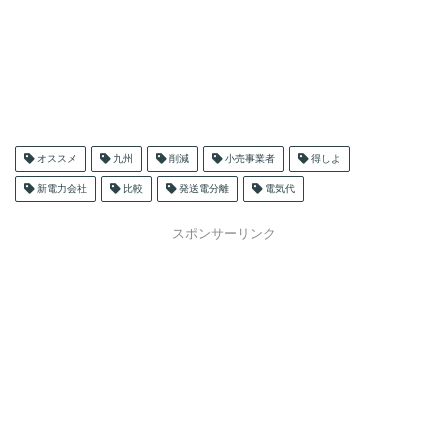
オススメ
九州
削減
小売事業者
得しよ
新電力会社
比較
発送電分離
電気代
スポンサーリンク