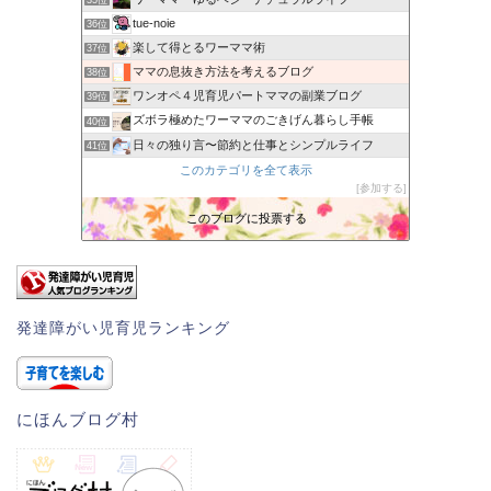
tue-noie
36位
楽して得とるワーママ術
37位
ママの息抜き方法を考えるブログ
38位
ワンオペ４児育児パートママの副業ブログ
39位
ズボラ極めたワーママのごきげん暮らし手帳
40位
日々の独り言〜節約と仕事とシンプルライフ
41位
仕事！育児！家事！がんばるママのえがおのひろば
このカテゴリを全て表示
42位
参加する
ぐーたらワーママの３楽ブログ
43位
ワーキングマザー的 整理収納・北欧インテリア
このブログに投票する
44位
ままたいむ｜共働き子育てのブログ
45位
発達障がい児育児ランキング
にほんブログ村