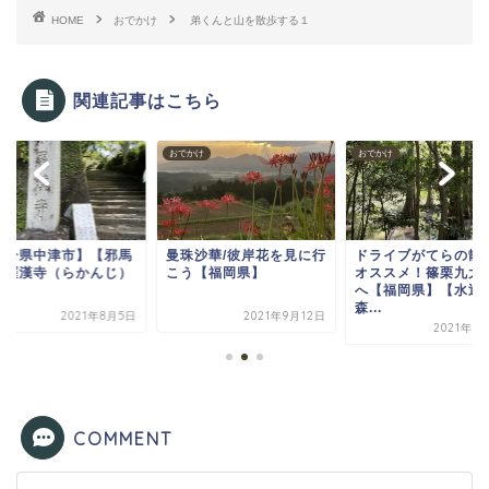
HOME
おでかけ
弟くんと山を散歩する１
関連記事はこちら
かけ
おでかけ
おでかけ
大分県中津市】【邪馬
曼珠沙華/彼岸花を見に行
ドライブがてらの散
】羅漢寺（らかんじ）
こう【福岡県】
オススメ！篠栗九大
へ【福岡県】【水辺
森...
2021年8月5日
2021年9月12日
2021年1
COMMENT