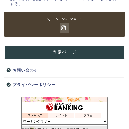
する」
＼ Follow me ／
固定ページ
お問い合わせ
プライバシーポリシー
女性会計士のバランスライフ
31位
明太子,訳ありのカニのお店ご紹介サイト
32位
ランキング
ポイント
ブロ画
りっつんママの育児奮闘記
33位
ダサいワーママは疲れた顔をしている半熟ババァ
34位
ワーママ ゆるベジ ナチュラルライフ
35位