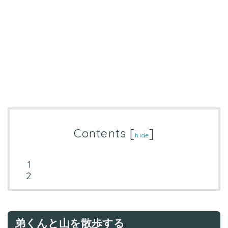
Contents
[
]
hide
弟くんと山を散歩する