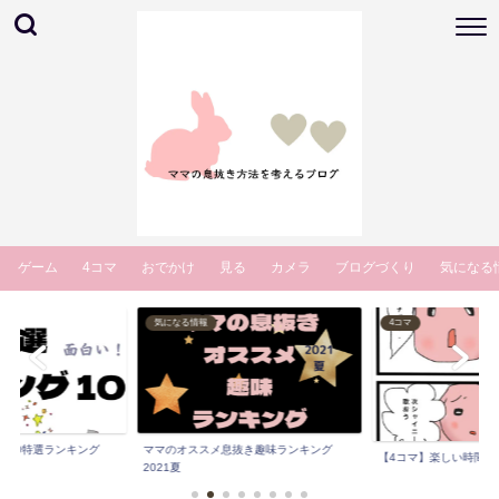
ゲーム
4コマ
おでかけ
見る
カメラ
ブログづくり
気になる
気になる情報
4コマ
マ10特選ランキング
ママのオススメ息抜き趣味ランキング
【4コマ】楽しい時間 
.
2021夏