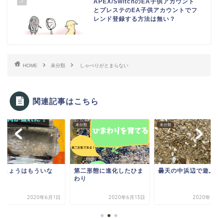
5
APEX/SwitchのEA子供アカウント
とプレステのEA子供アカウントでフ
レンド登録する方法は無い？
HOME
未分類
しゃべりがとまらない
関連記事はこちら
類
未分類
未分類
どじょうはもういな
第二形態に進化したひま
曇天の中浜辺で遊ぶ
？
わり
2020年6月1日
2020年6月13日
2020年6