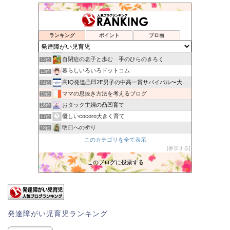
うちの子、発達障害ですか？
8位
サバイバル育児
9位
ランキング
ポイント
ブロ画
未知の扉を開けて
10位
軽度知的障害＆ADHDな息子と不思議ちゃんの母
11位
自閉症の息子と歩む 手のひらのきろく
12位
暮らしいろいろドットコム
13位
高IQ発達凸凹2E男子の中高一貫サバイバル〜大学受験できるの
14位
ママの息抜き方法を考えるブログ
15位
おタック主婦の凸凹育て
16位
優しいcocoro大きく育て
17位
明日への祈り
18位
今日と明日はカレーです
このカテゴリを全て表示
19位
参加する
不登校と多動の向こう側
20位
〜楽しい療育的子育て〜
このブログに投票する
21位
うちの子、個性の塊です〜マイペース娘の療育日記〜
22位
発達障がい児育児ランキング