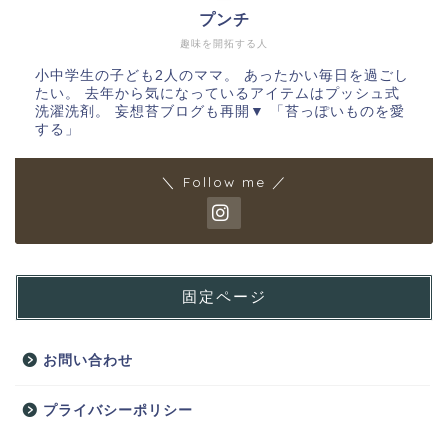
プンチ
趣味を開拓する人
小中学生の子ども2人のママ。 あったかい毎日を過ごし
たい。 去年から気になっているアイテムはプッシュ式
洗濯洗剤。 妄想苔ブログも再開▼ 「苔っぽいものを愛
する」
＼ Follow me ／
固定ページ
お問い合わせ
プライバシーポリシー