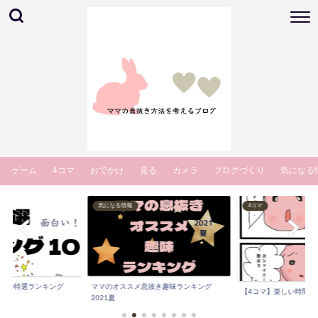
ゲーム
4コマ
おでかけ
見る
カメラ
ブログづくり
気になる
気になる情報
4コマ
マ10特選ランキング
ママのオススメ息抜き趣味ランキング
【4コマ】楽しい時間 
.
2021夏