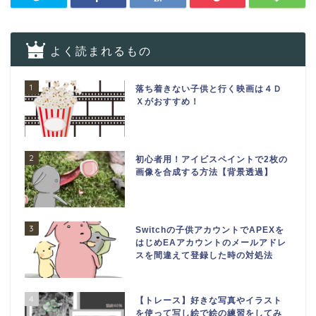
よく読まれるもの
1
落ち着きない子供と行く映画は４Ｄ
Ｘがおすすめ！
2
初心者用！アイビスペイントで2枚の
画像を合成する方法【背景透過】
3
Switchの子供アカウントでAPEXを
はじめEAアカウントのメールアドレ
スを間違えて登録した時の対処法
4
【トレース】好きな写真やイラスト
を使って写し絵で絵の練習をしてみ