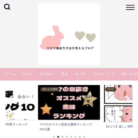
ゲーム
4コマ
おでかけ
見る
カメラ
ブログづくり
気になる
気になる情報
4コマ
マ10特選ランキング
ママのオススメ息抜き趣味ランキング
【4コマ】楽しい時間 
.
2021夏