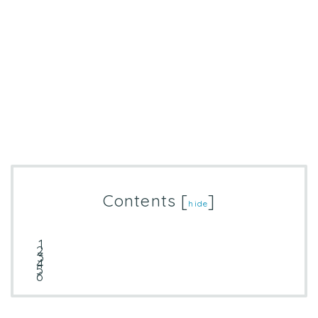
Contents
[
]
hide