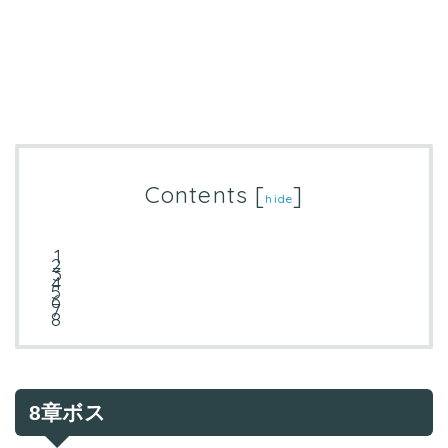
Contents
[
]
hide
8章ボス