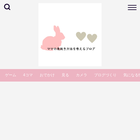
ゲーム
4コマ
おでかけ
見る
カメラ
ブログづくり
気になる