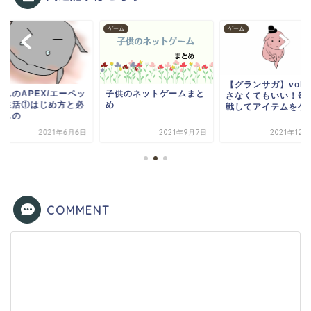
ム
ゲーム
ゲーム
【グランサガ】vol.
くんのAPEX/エーペッ
子供のネットゲームまと
さなくてもいい！毎
ス生活①はじめ方と必
め
戦してアイテムをゲ..
なもの
2021年6月6日
2021年9月7日
2021年12
COMMENT