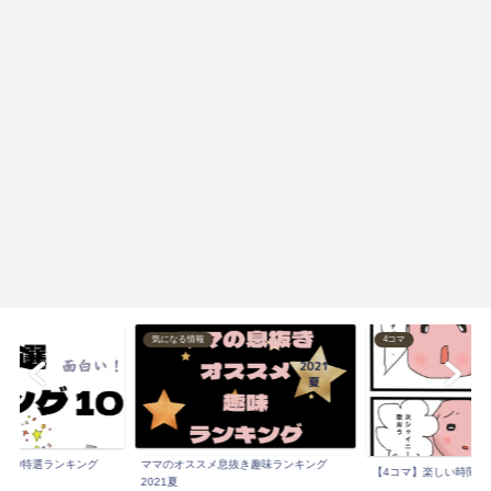
気になる情報
4コマ
マ10特選ランキング
ママのオススメ息抜き趣味ランキング
【4コマ】楽しい時間 
.
2021夏