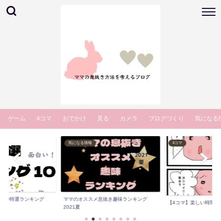
ゲーム
4コマ
おでかけ
見る
カメラ
ブログづくり
気になる
4コマ
ブログづくり
抜き趣味ランキング
今からはじめるインスタ
【4コマ】楽しい時間 他
ェブ漫画をはじめ...