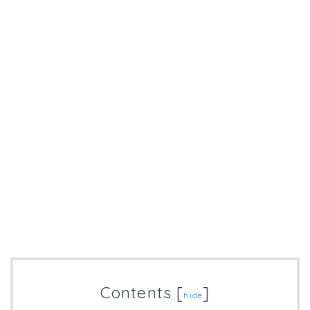
Contents
[
]
hide